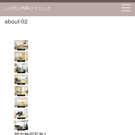
S
しげのぶ内科クリニック
k
i
about-02
p
t
o
c
o
n
t
e
n
t
院内施設写真2