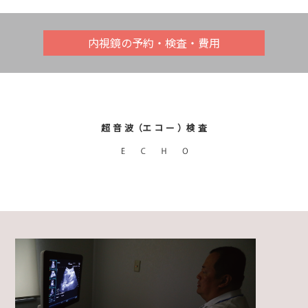
内視鏡の予約・検査・費用
超 音 波（エ コ ー ）検 査