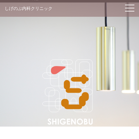
S
しげのぶ内科クリニック
k
i
p
t
o
c
o
n
t
e
n
t