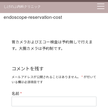
S
しげのぶ内科クリニック
k
i
endoscope-reservation-cost
p
t
o
胃カメラおよびエコー検査は予約無しで行えま
c
す。大腸カメラは予約制です。
o
n
t
コメントを残す
e
n
メールアドレスが公開されることはありません。
*
が付いて
t
いる欄は必須項目です
名前
*