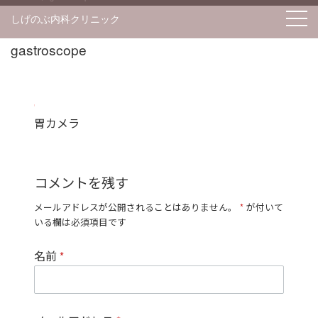
S
しげのぶ内科クリニック
k
i
gastroscope
p
t
o
胃カメラ
c
o
n
コメントを残す
t
e
メールアドレスが公開されることはありません。
*
が付いて
n
いる欄は必須項目です
t
名前
*